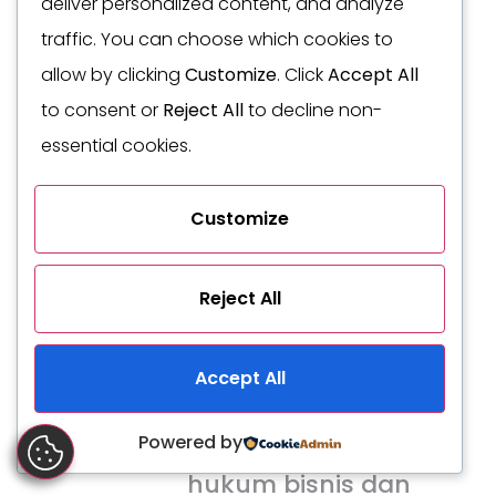
insiden berulang, tren downtime, waktu
deliver personalized content, and analyze
pemulihan rata-rata, serta kepatuhan
traffic. You can choose which cookies to
patch. Dari metrik ini, perusahaan bisa
allow by clicking
Customize
. Click
Accept All
melihat apakah proaktif benar-benar
to consent or
Reject All
to decline non-
menurunkan risiko, bukan hanya
essential cookies.
menambah aktivitas. Insight akhirnya:
proaktif yang sukses selalu terlihat pada
Customize
angka dan kenyamanan kerja—ketika
sistem “tenang”, bisnis bergerak lebih
Reject All
cepat.
Bagus Santoso
Accept All
Bagus Santoso
Powered by
menulis tentang
hukum bisnis dan