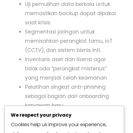
Uji pemulihan data berkala untuk
memastikan backup dapat dipakai
saat krisis.
Segmentasi jaringan untuk
memisahkan perangkat tamu, IoT
(CCTV), dan sistem bisnis inti.
Inventaris aset dan lisensi agar
tidak ada “perangkat misterius”
yang menjadi celah keamanan.
Pelatihan singkat anti-phishing
sebagai bagian dari onboarding
karyawan baru.
Terakhir, indikator kinerja perlu dibuat
We respect your privacy
sederhana namun bermakna: jumlah
Cookies help us improve your experience,