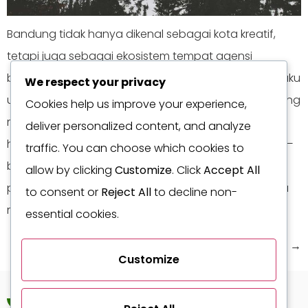
Bandung tidak hanya dikenal sebagai kota kreatif,
tetapi juga sebagai ekosistem tempat agensi
branding, studio desain, komunitas kreator, dan pelaku
We respect your privacy
usaha saling menguatkan. Di tengah persaingan yang
Cookies help us improve your experience,
makin rapat—dari bisnis kuliner di kawasan Dago
deliver personalized content, and analyze
hingga layanan B2B di koridor industri sekitar Cimahi—
traffic. You can choose which cookies to
banyak perusahaan akhirnya menghadapi
allow by clicking
Customize
. Click
Accept All
pertanyaan yang sama: apakah identitas merek kita
to consent or
Reject All
to decline non-
masih relevan, atau […]
essential cookies.
Next
→
Customize