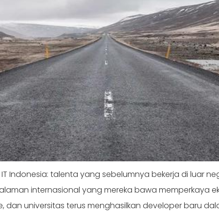
i IT Indonesia: talenta yang sebelumnya bekerja di luar 
aman internasional yang mereka bawa memperkaya ekosist
, dan universitas terus menghasilkan developer baru da