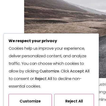
We respect your privacy
Cookies help us improve your experience,
deliver personalized content, and analyze
traffic. You can choose which cookies to
allow by clicking
Customize
. Click
Accept All
to consent or
Reject All
to decline non-
Fenomena menarik sedang terjadi di industr
essential cookies.
bergabung dengan perusahaan lokal. Pengal
bootcamp coding, program pelatihan online
Customize
Reject All